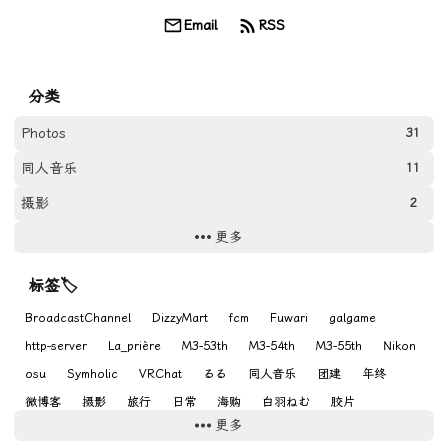
Email
RSS
分类
Photos
31
同人音乐
11
摄影
2
更多
日常
18
游戏
8
标签🏷
网站
11
BroadcastChannel
DizzyMart
fcm
Fuwari
galgame
http-server
La_prière
M3-53th
M3-54th
M3-55th
Nikon
osu
Symholic
VRChat
るる
同人音乐
团建
年终
微博客
摄影
旅行
日常
海购
白羽ねむ
胶片
更多
自定义字体
表情包
评论
语法
静态文件服务器
音游