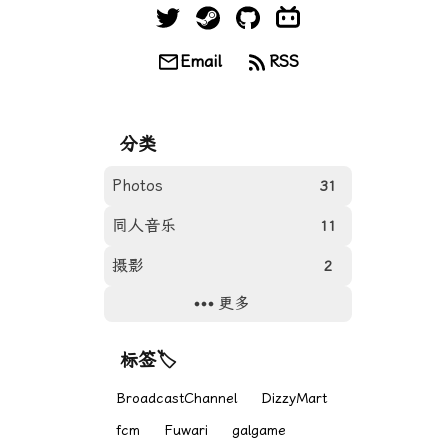
Email
RSS
分类
Photos
31
同人音乐
11
摄影
2
更多
日常
18
游戏
8
标签🏷
网站
11
BroadcastChannel
DizzyMart
fcm
Fuwari
galgame