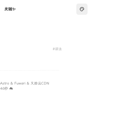
友链✨
#语法
Astro
&
Fuwari
&
又拍云CDN
6秒 ☁️