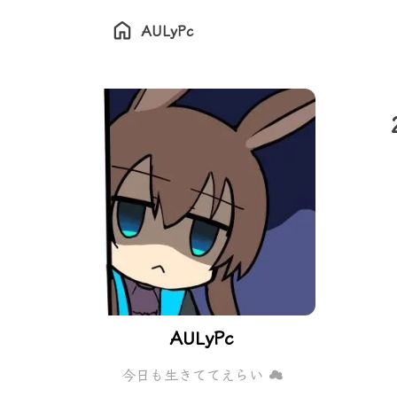
AULyPc
AULyPc
今日も生きててえらい ☁