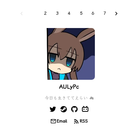
1
2
3
4
5
6
7
AULyPc
今日も生きててえらい ☁
Email
RSS