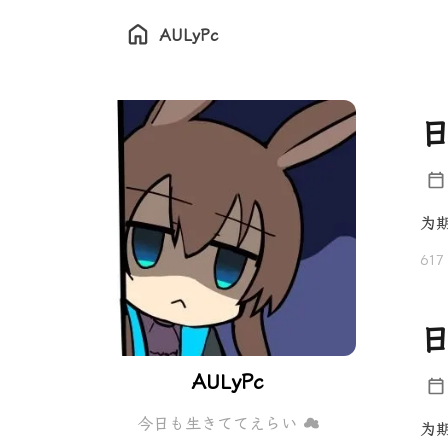
AULyPc
日
为
617
日
AULyPc
今日も生きててえらい ☁
为