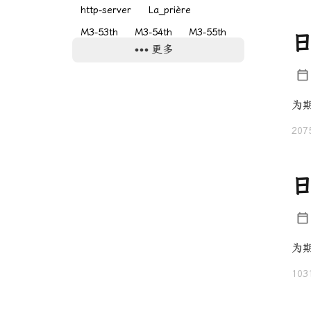
http-server
La_prière
M3-53th
M3-54th
M3-55th
日
更多
Nikon
osu
Symholic
VRChat
るる
同人音乐
团建
年终
微博客
摄影
为
旅行
日常
海购
白羽ねむ
207
胶片
自定义字体
表情包
评论
语法
静态文件服务器
日
音游
为
103