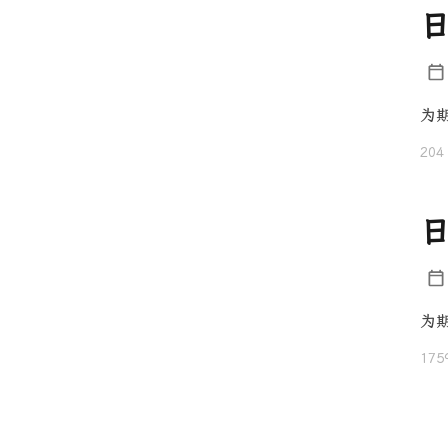
日
为
204
日
为
175