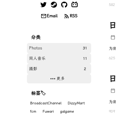
582
Email
RSS
日
分类
Photos
31
为
同人音乐
625
11
摄影
2
日
更多
日常
18
游戏
8
标签🏷
网站
11
为
BroadcastChannel
DizzyMart
fcm
Fuwari
galgame
909