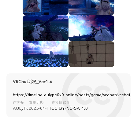
VRChat近况_Ver1.4
https://timeline.aulypc0x0.online/posts/game/vrchat/vrchat_04
作者🐇
发布于🌏
许可协议🧬
AULyPc
2025-04-11
CC BY-NC-SA 4.0