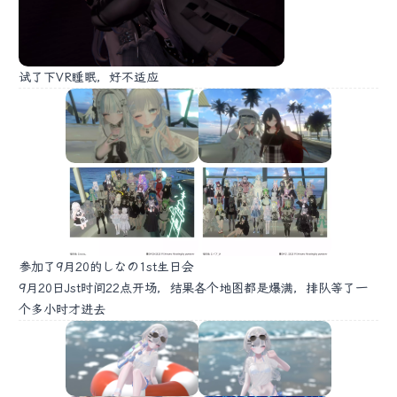
试了下VR睡眠，好不适应
参加了9月20的しなの1st生日会
9月20日Jst时间22点开场，结果各个地图都是爆满，排队等了一
个多小时才进去